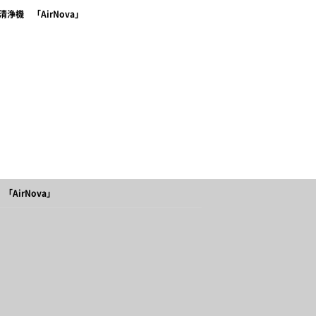
浄機 「AirNova」
AirNova」