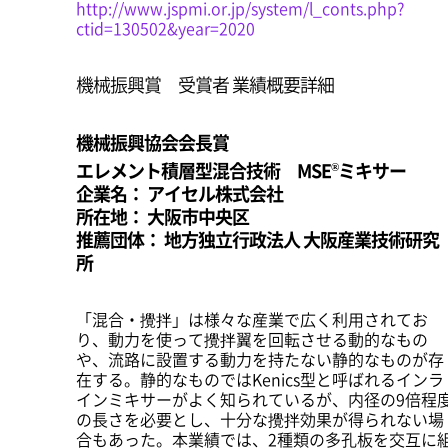
http://www.jspmi.or.jp/system/l_conts.php?
ctid=130502&year=2020
機械振興賞 受賞者 業績概要詳細
機械振興協会会長賞
®
エレメント積層型混合技術 MSE
ミキサー
企業名： アイセル株式会社
所在地： 大阪市中央区
推薦団体： 地方独立行政法人 大阪産業技術研究
所
「混合・攪拌」は様々な産業で広く利用されてお
り、動力を使って攪拌翼を回転させる動的なもの
や、流路に設置する動力を持たない静的なものが存
在する。静的なものではKenics型と呼ばれるインラ
インミキサーがよく知られているが、内径の9倍程
の長さを必要とし、十分な攪拌効果が得られない場
合もあった。本業績では、2種類の多孔板を交互に