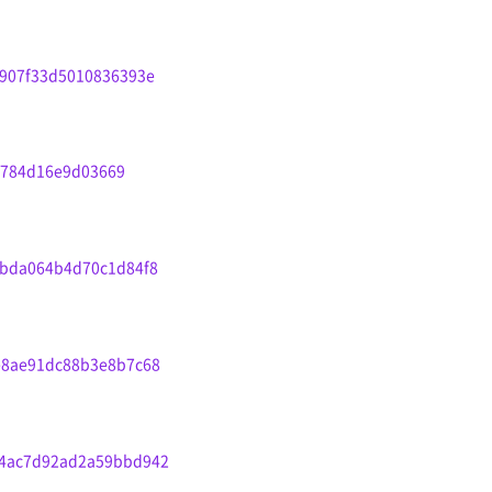
b907f33d5010836393e
42784d16e9d03669
7fbda064b4d70c1d84f8
fe8ae91dc88b3e8b7c68
9e4ac7d92ad2a59bbd942