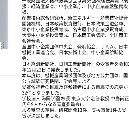
一般財団法人機械振興協会は第55回機械振興賞（後
援：経済産業省、中小企業庁、中小企業基盤整備機
構、
産業技術総合研究所、新エネルギー・産業技術総合
開発機構、日本政策投資銀行、日本政策金融公庫、
東京中小企業投資育成、名古屋中小企業投資育成、
大阪中小企業投資育成、日本商工会議所、全国商工
会連合会、
全国中小企業団体中央会、発明協会、ＪＫＡ、日本
機械工業連合会、日本技術士会、中小企業診断協
会、
日本経済新聞社、日刊工業新聞社）の受賞者を令和
年12月22日に発表しました。
本年度は、機械産業関係団体及び地方公共団体、国
公立試験研究機関、学会等による
受賞候補者の推薦及び候補者による自薦での応募が
32件となりました。
学校法人 海陽学園 校長 東京大学 名誉教授 中島尚正
氏ら9人からなる審査委員会に
よる審査の結果、研究開発13件、支援事業1件の受
賞が決定しました。