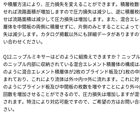
や積層方法により、圧力損失を変えることができます。積層枚数
せれば流路面積が増加しますので圧力損失は減少し、逆に積層枚
せば流路面積は減少して圧力損失は増加します。また、混合エレ
層体を中間板の両側に積層せずに、片側のみとすることによって
失は減少します。カタログ掲載以外にも詳細データがありますの
い合わせください。
Q12.ニップルミキサーはどのように組換えできますか？
ニップル
のニップル内部に収納されている混合エレメント積層体の構成は
のように混合エレメント積層体が2枚のブラインド板及び1枚の中
まれており、これにより流体は外⇒内⇒外に流れます。これに対
のようにブラインド板及び中間板の枚数を増やすことにより外⇒
回数を増加させることができるので、圧力損失は増加しますが混
されます。特注により対応可能ですので、ご希望の方はお問い合
さい。