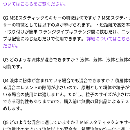
ついてはこちらをご覧ください。
Q2.MSEスタティックミキサーの特徴は何ですか？
MSEスタティ
サーの特徴としては以下の点が挙げられます。 ・短距離で高効
・取り付けが簡単 フランジタイプはフランジ間に挟むだけ、ニ
プは配管にねじ込むだけで使用できます。
詳細についてはこちら
ださい。
Q3.どのような流体が混合できますか？
液体、気体、液体と気体
可能です。
Q4.液体に粉体が含まれている場合でも混合できますか？
積層体
る混合エレメントの隙間が小さいので、原則として粉体や粒子が
いる場合の使用には適しません。ただし、粒子のサイズが小さけ
できる可能性もありますので、購入前に無償の貸出品によるテス
めします。
Q5.どのような混合に適していますか？
MSEスタティックミキサ
に流量比の大きい２流体以上の混合や、希薄流体の均一化に適し