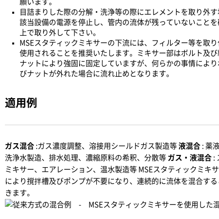
願います。
目詰まりした際の分解・洗浄等の際にエレメントを取り外す
該当設備の電源を停止し、管内の流体が残っていないことを
上で取り外して下さい。
MSEスタティックミキサーの下流には、フィルター等を取り
使用されることを推奨いたします。ミキサー部はボルト及び
ナットにより強固に固定していますが、何らかの事情により
びナットが外れた場合に流れ止めとなります。
適用例
ガス混合
:ガス濃度調整、溶接用シールドガス製造等
液混合
: 薬
洗浄水製造、排水処理、濃縮原料の希釈、分散等
ガス・液混合
:
ミキサー、エアレーション、温水製造等 MSEスタティックミキ
により撹拌槽及びポンプが不要になり、連続的に流体を混合する
きます。