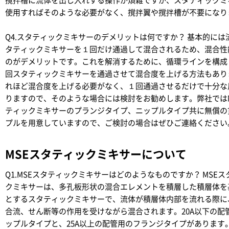
撹拌槽に流体を出し入れする操作が煩雑ですが、スタティックミ
使用すればそのような必要がなく、撹拌翼や撹拌槽が不要になり
Q4.スタティックミキサーのデメリットは何ですか？
基本的には
タティックミキサーを１回だけ通過して混合されるため、混合性
のがデメリットです。これを解消するために、循環ラインを構成
回スタティックミキサーを通過させて混合度を上げる方法もあり
れほど混合度を上げる必要がなく、１回通過させるだけで十分な
りますので、そのような場合には検討をお勧めします。弊社ではM
ティックミキサーのプランジタイプ、ニップルタイプ共に無償の
プルを用意していますので、ご検討の場合はぜひご連絡ください
MSEスタティックミキサーについて
Q1.MSEスタティックミキサーはどのようなものですか？
MSEス
クミキサーは、多孔板形状の混合エレメントを積層した積層体を
とするスタティックミキサーで、流体が積層体内部を流れる際に
合流、せん断等の作用を受けながら混合されます。20A以下の配
ップルタイプと、25A以上の配管用のフランジタイプがあります