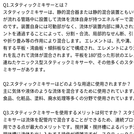
Q1.スタティックミキサーとは？
スタティックミキサーは、静的混合器または静的混合装置ともい
が流れる管路中に設置して流体を流体自身が持つエネルギーで混
のです。装置自身には可動部がなく、流体が装置内部に挿入され
ントを通過することによって、分割・合流、局部的なせん断、引
や折り畳み等の作用により混合します。 エレメントは、孔や溝
有する平板・湾曲板・傾斜板などで構成され、エレメントにより
れを乱されて流体が混合されます。平板を180°捻った形状のエ
連ねたケニックス型スタティックミキサーや、その他多くのスタ
ミキサーがあります。
Q2.スタティックミキサーはどのような用途に使用されますか？
主に気体や液体のような流体を混合するために使用されています
食品、化粧品、塗料、廃水処理等多くの分野で使用されています
Q3.スタティックミキサーを使用するメリットは何ですか？
スタ
ミキサーは流体を配管内で混合することができるため、連続プロ
用できる点が最大のメリットです。撹拌翼・撹拌槽によるバッチ