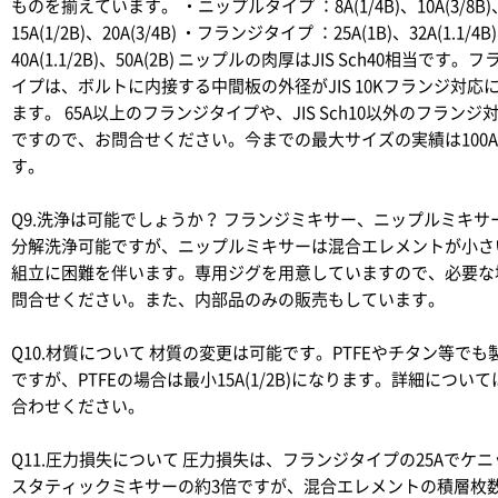
ものを揃えています。 ・ニップルタイプ ：8A(1/4B)、10A(3/8B)
15A(1/2B)、20A(3/4B) ・フランジタイプ ：25A(1B)、32A(1.1/4B
40A(1.1/2B)、50A(2B) ニップルの肉厚はJIS Sch40相当です。
イプは、ボルトに内接する中間板の外径がJIS 10Kフランジ対応
ます。 65A以上のフランジタイプや、JIS Sch10以外のフランジ
ですので、お問合せください。今までの最大サイズの実績は100
す。
Q9.洗浄は可能でしょうか？
フランジミキサー、ニップルミキサ
分解洗浄可能ですが、ニップルミキサーは混合エレメントが小さ
組立に困難を伴います。専用ジグを用意していますので、必要な
問合せください。また、内部品のみの販売もしています。
Q10.材質について
材質の変更は可能です。PTFEやチタン等でも
ですが、PTFEの場合は最小15A(1/2B)になります。詳細につい
合わせください。
Q11.圧力損失について
圧力損失は、フランジタイプの25Aでケニ
スタティックミキサーの約3倍ですが、混合エレメントの積層枚