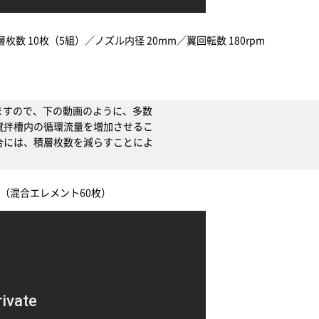
）
層枚数 10枚（5組）／ノズル内径 20mm／翼回転数 180rpm
ますので、下の動画のように、多数
撹拌槽内の循環流量を増加させるこ
合には、積層枚数を減らすことによ
（混合エレメント60枚）