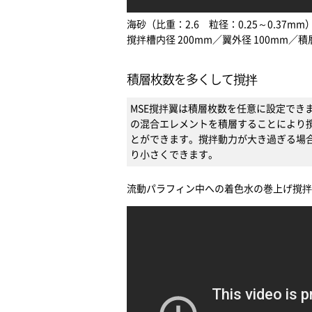
海砂（比重：2.6 粒径：0.25～0.37mm
撹拌槽内径 200mm／翼外径 100mm／積
積層枚数を多くして撹拌
MSE撹拌翼は積層枚数を任意に設定でき
の混合エレメントを積層することにより
とができます。撹拌動力が大き過ぎる場
り小さくできます。
流動パラフィン中への着色水の巻上げ撹拌