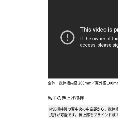
全体 撹拌槽内径 200mm／翼外径 100m
粒子の巻上げ撹拌
MSE撹拌翼の翼中央の中空部から、撹拌
撹拌が可能です。翼上部をブラインド板