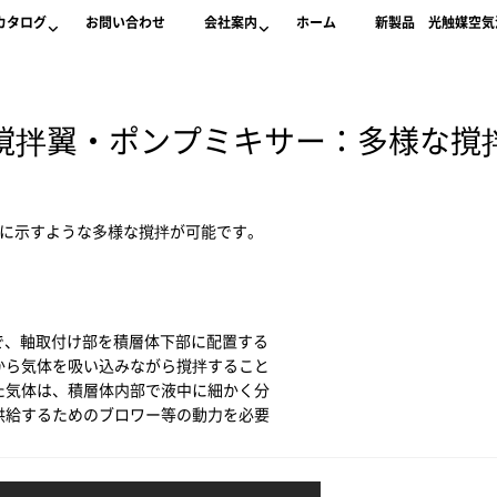
カタログ
お問い合わせ
会社案内
ホーム
新製品 光触媒空気清
撹拌翼・ポンプミキサー：多様な撹
下に示すような多様な撹拌が可能です。
で、軸取付け部を積層体下部に配置する
から気体を吸い込みながら撹拌すること
た気体は、積層体内部で液中に細かく分
供給するためのブロワー等の動力を必要