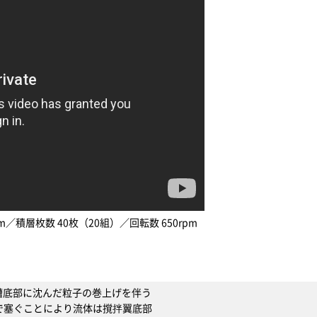
m／積層枚数 40枚（20組）／回転数 650rpm
槽底部に沈んだ粒子の巻上げを伴う
で塞ぐことにより流体は撹拌翼底部